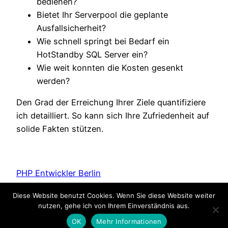
bedienen?
Bietet Ihr Serverpool die geplante
Ausfallsicherheit?
Wie schnell springt bei Bedarf ein
HotStandby SQL Server ein?
Wie weit konnten die Kosten gesenkt
werden?
Den Grad der Erreichung Ihrer Ziele quantifiziere
ich detailliert. So kann sich Ihre Zufriedenheit auf
solide Fakten stützen.
PHP Entwickler Berlin
Diese Website benutzt Cookies. Wenn Sie diese Website weiter
Datenschutz, rechtliche Hinweise und Impressum
nutzen, gehe ich von Ihrem Einverständnis aus.
OK
Mehr Informationen